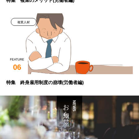
特集 複業のメリット(労働者編)
複業人材
FEATURE
06
特集 終身雇用制度の崩壊(労働者編)
お知らせ
NEWS