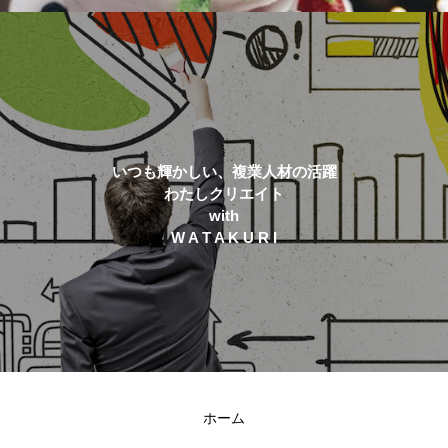
いつも輝かしい、複業人材の活躍
わたしクリエイト
with
W A T A K U R I
ホーム