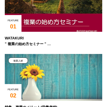
FEATURE
01
WATAKURI
” 複業の始め方セミナー ”
複業での働き方・法規制・注意点について
複業人材
FEATURE
02